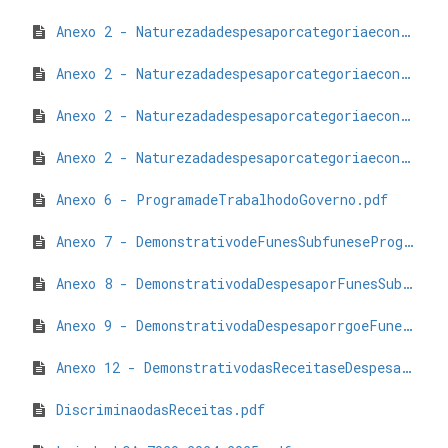
Anexo 2 - Naturezadadespesaporcategoriaeconmica - Câmara.pdf
Anexo 2 - Naturezadadespesaporcategoriaeconmica - FUMUSA.pdf
Anexo 2 - Naturezadadespesaporcategoriaeconmica - Paraprev.pdf
Anexo 2 - Naturezadadespesaporcategoriaeconmica.pdf
Anexo 6 - ProgramadeTrabalhodoGoverno.pdf
Anexo 7 - DemonstrativodeFunesSubfuneseProgramasporProjetosAtividadeseOperaesEspeciais.pdf
Anexo 8 - DemonstrativodaDespesaporFunesSubfuneseProgramasconformevnculocomosRecursos.pdf
Anexo 9 - DemonstrativodaDespesaporrgoeFunes.pdf
Anexo 12 - DemonstrativodasReceitaseDespesascomAeseServiosPblicosdeSade.pdf
DiscriminaodasReceitas.pdf