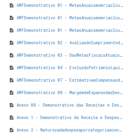
AMFDemonstrativo 01 - MetasAnuaismemriaclculoDespesasporPrograma-3.pdf
AMFDemonstrativo 01 - MetasAnuaismemriaclculoReceitasporNatureza-2.pdf
AMFDemonstrativo 01 - MetasAnuaismemriaclculoResultadoPrimrioeNominal-2.pdf
AMFDemonstrativo 02 - AvaliaodoCumprimentodasMetasFiscaisdoExerccioAnterior-3.pdf
AMFDemonstrativo 03 - DasMetasFiscaisAtuaisComparadascomasFixadasnosTrsExercciosAnteriores-3.pdf
AMFDemonstrativo 04 - EvoluodoPatrimnioLquido-1.pdf
AMFDemonstrativo 07 - EstimativaeCompensaodaRennciadeReceita-1.pdf
AMFDemonstrativo 08 - MargemdeExpansodasDespesasObrigatriasdeCarterContinuado.pdf
Anexo 08 - Demonstrativo das Receitas e Despesas com Manutenção e Desenvolvimento do Ensino - MDE.pdf
Anexo 1 - Demonstrativo da Receita e Despesa segundo Categorias Econômicas.pdf
Anexo 2 - Naturezadadespesaporcategoriaeconmica - ARSAP.pdf