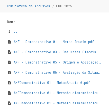
Biblioteca de Arquivos
/
LDO 2025
Nome
..
AMF - Demonstrativo 01 - Metas Anuais.pdf
AMF - Demonstrativo 03 - Das Metas Fiscais Atuais Comparadas com as Fixadas nos Três Exercícios Anteriores.pdf
AMF - Demonstrativo 05 - Origem e Aplicação dos Recursos Obtidos com a Alienação de Ativos-7.pdf
AMF - Demonstrativo 06 - Avaliação da Situação Financeira e Atuarial do RPPS.pdf
AMFDemonstrativo 01 - MetasAnuais-6.pdf
AMFDemonstrativo 01 - MetasAnuaismemriaclculoDCL-3.pdf
AMFDemonstrativo 01 - MetasAnuaismemriaclculoDespesasporNatureza-2.pdf