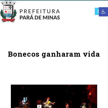
Open t
Bonecos ganharam vida