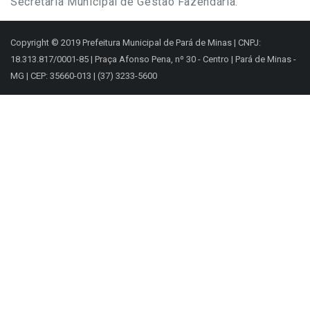
Secretaria Municipal de Gestão Fazendária.
Copyright © 2019 Prefeitura Municipal de Pará de Minas | CNPJ:
18.313.817/0001-85 | Praça Afonso Pena, nº 30 - Centro | Pará de Minas -
MG | CEP: 35660-013 | (37) 3233-5600