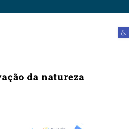
Open t
rvação da natureza