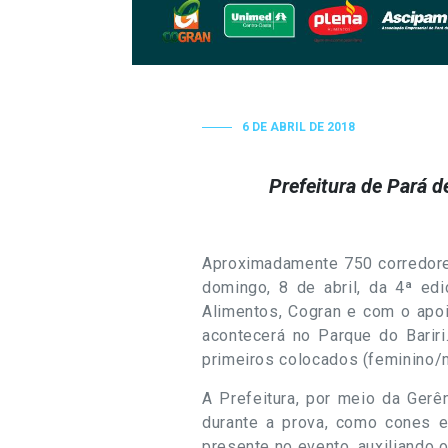
6 DE ABRIL DE 2018
Prefeitura de Pará d
Aproximadamente 750 corredores
domingo,
8 de abril
, da 4ª ed
Alimentos, Cogran e com o apoio
acontecerá no Parque do Barir
primeiros colocados (feminino/
A Prefeitura, por meio da Gerê
durante a prova, como cones e
presente no evento, auxiliando 