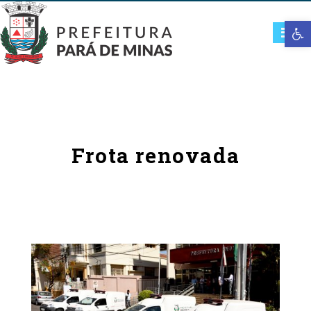
Open t
Frota renovada