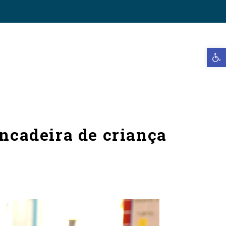
Open t
ncadeira de criança