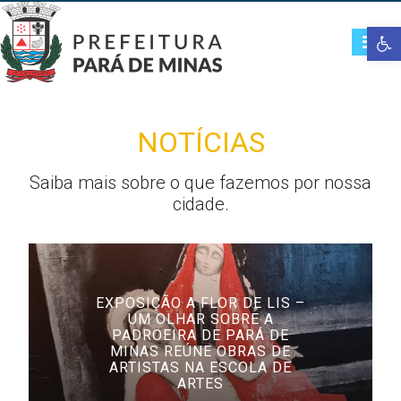
Open t
NOTÍCIAS
Saiba mais sobre o que fazemos por nossa
cidade.
EXPOSIÇÃO A FLOR DE LIS –
UM OLHAR SOBRE A
PADROEIRA DE PARÁ DE
MINAS REÚNE OBRAS DE
ARTISTAS NA ESCOLA DE
ARTES