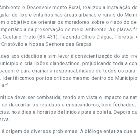
Ambiente e Desenvolvimento Rural, realizou a instalação de
ular de lixo e entulhos nas áreas urbanas e rurais do Muni
com o objetivo de orientar os moradores sobre o risco do de
importância da preservação do meio ambiente. As placas f
 Caetano Preto (BR 431), Fazenda Olhos D’água, Floresta, 
ão Cristóvão e Nossa Senhora das Graças.
ades aos cidadãos e sim levar à conscientização do ato irre
município e cria lixões clandestinos, prejudicando toda a 
ensagem é para chamar a responsabilidade de todos os par
. Identificamos pontos críticos mesmo dentro do Municíp
lar”.
rática deve ser combatida, tendo em vista o impacto na nat
ta de descartar os resíduos é ensacando-os, bem fechados,
cias, nos dias e horários definidos para a coleta. Depois 
erva.
s é origem de diversos problemas. A bióloga enfatiza que e