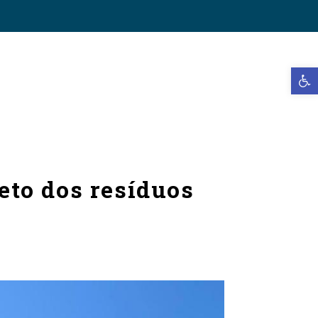
Open t
eto dos resíduos