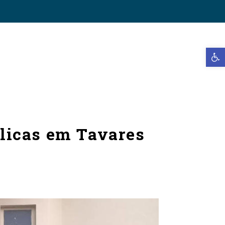
Open t
blicas em Tavares