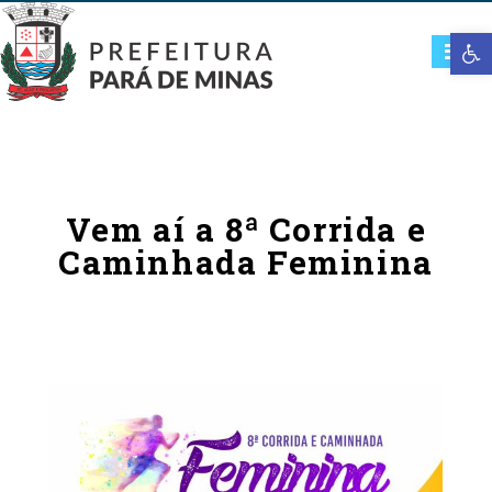
Open t
Vem aí a 8ª Corrida e
Caminhada Feminina