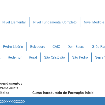
Nível Elementar
Nível Fundamental Completo
Nível Médio e
PAdre Libério
Belvedere
CAIC
Dom Bosco
Grão Pa
a
Redentor
Rural
São Cristóvão
São Pedro
Serra 
gendamento /
xame Junta
édica
Curso Introdutório de Formação Inicial
XXXXXXXXXXXX