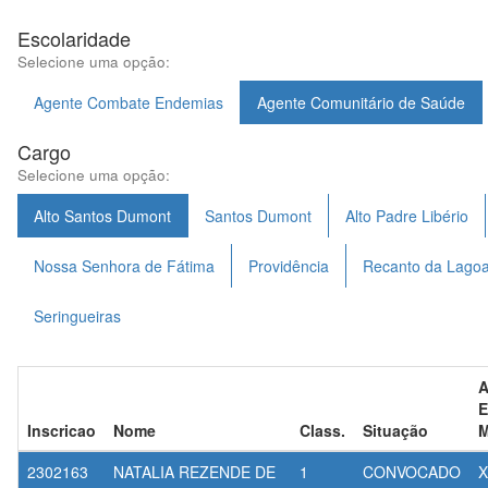
Escolaridade
Selecione uma opção:
Agente Combate Endemias
Agente Comunitário de Saúde
Cargo
Selecione uma opção:
Alto Santos Dumont
Santos Dumont
Alto Padre Libério
Nossa Senhora de Fátima
Providência
Recanto da Lago
Seringueiras
A
E
Inscricao
Nome
Class.
Situação
M
2302163
NATALIA REZENDE DE
1
CONVOCADO
X