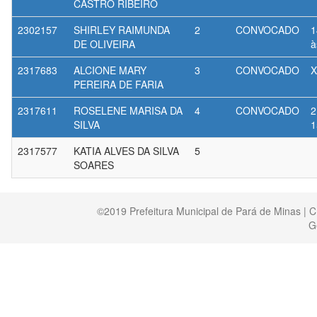
CASTRO RIBEIRO
2302157
SHIRLEY RAIMUNDA
2
CONVOCADO
1
DE OLIVEIRA
à
2317683
ALCIONE MARY
3
CONVOCADO
X
PEREIRA DE FARIA
2317611
ROSELENE MARISA DA
4
CONVOCADO
2
SILVA
1
2317577
KATIA ALVES DA SILVA
5
SOARES
©2019 Prefeitura Municipal de Pará de Minas | 
G