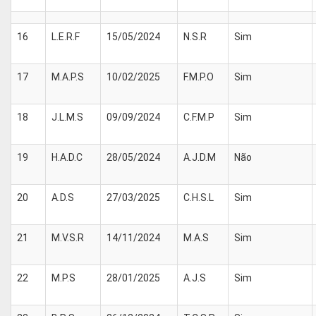
16
L.E.R.F
15/05/2024
N.S.R
Sim
17
M.A.P.S
10/02/2025
F.M.P.O
Sim
18
J.L.M.S
09/09/2024
C.F.M.P
Sim
19
H.A.D.C
28/05/2024
A.J.D.M
Não
20
A.D.S
27/03/2025
C.H.S.L
Sim
21
M.V.S.R
14/11/2024
M.A.S
Sim
22
M.P.S
28/01/2025
A.J.S
Sim