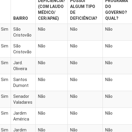
DEFICIÊNCIA?
POSSUI
PROGRAMA
(COM LAUDO
ALGUM TIPO
DO
MÉDICO/
DE
GOVERNO?
BAIRRO
CER/APAE)
DEFICIÊNCIA?
QUAL?
Sim
São
Não
Não
Não
Cristovão
Sim
São
Não
Não
Não
Cristovão
Sim
Jard.
Não
Não
Não
Oliveira
Sim
Santos
Não
Não
Não
Dumont
Sim
Senador
Não
Não
Não
Valadares
Sim
Jardim
Não
Não
Não
América
Sim
Jardim
Não
Não
Não