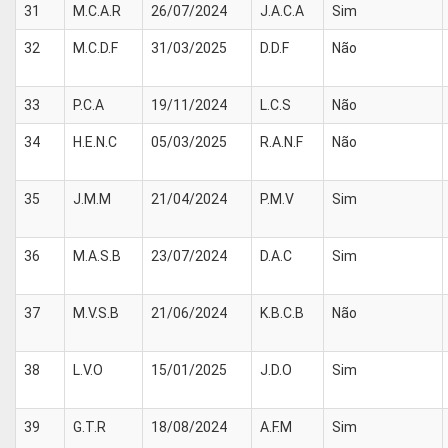
31
M.C.A.R
26/07/2024
J.A.C.A
Sim
32
M.C.D.F
31/03/2025
D.D.F
Não
33
P.C.A
19/11/2024
L.C.S
Não
34
H.E.N.C
05/03/2025
R.A.N.F
Não
35
J.M.M
21/04/2024
P.M.V
Sim
36
M.A.S.B
23/07/2024
D.A.C
Sim
37
M.V.S.B
21/06/2024
K.B.C.B
Não
38
L.V.O
15/01/2025
J.D.O
Sim
39
G.T.R
18/08/2024
A.F.M
Sim