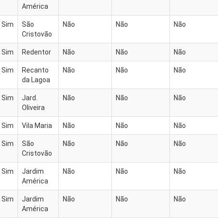
América
Sim
São
Não
Não
Não
Cristovão
Sim
Redentor
Não
Não
Não
Sim
Recanto
Não
Não
Não
da Lagoa
Sim
Jard.
Não
Não
Não
Oliveira
Sim
Vila Maria
Não
Não
Não
Sim
São
Não
Não
Não
Cristovão
Sim
Jardim
Não
Não
Não
América
Sim
Jardim
Não
Não
Não
América