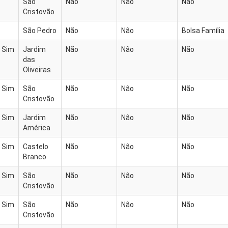
São
Não
Não
Não
Cristovão
São Pedro
Não
Não
Bolsa Família
Sim
Jardim
Não
Não
Não
das
Oliveiras
Sim
São
Não
Não
Não
Cristovão
Sim
Jardim
Não
Não
Não
América
Sim
Castelo
Não
Não
Não
Branco
Sim
São
Não
Não
Não
Cristovão
Sim
São
Não
Não
Não
Cristovão