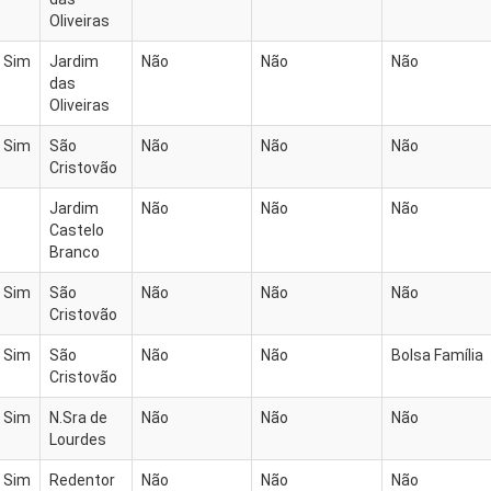
Oliveiras
Sim
Jardim
Não
Não
Não
das
Oliveiras
Sim
São
Não
Não
Não
Cristovão
Jardim
Não
Não
Não
Castelo
Branco
Sim
São
Não
Não
Não
Cristovão
Sim
São
Não
Não
Bolsa Família
Cristovão
Sim
N.Sra de
Não
Não
Não
Lourdes
Sim
Redentor
Não
Não
Não