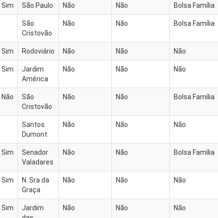
Sim
São Paulo
Não
Não
Bolsa Família
São
Não
Não
Bolsa Família
Cristovão
Sim
Rodoviário
Não
Não
Não
Sim
Jardim
Não
Não
Não
América
Não
São
Não
Não
Bolsa Família
Cristovão
Santos
Não
Não
Não
Dumont
Sim
Senador
Não
Não
Bolsa Família
Valadares
Sim
N. Sra da
Não
Não
Não
Graça
Sim
Jardim
Não
Não
Não
das