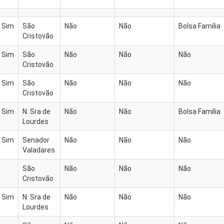
Sim
São
Não
Não
Bolsa Família
Cristovão
Sim
São
Não
Não
Não
Cristovão
Sim
São
Não
Não
Não
Cristovão
Sim
N. Sra de
Não
Não
Bolsa Família
Lourdes
Sim
Senador
Não
Não
Não
Valadares
São
Não
Não
Não
Cristovão
Sim
N. Sra de
Não
Não
Não
Lourdes