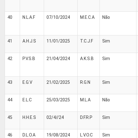
40
N.L.A.F
07/10/2024
M.E.C.A
Não
41
A.H.J.S
11/01/2025
T.C.J.F
Sim
42
P.V.S.B
21/04/2024
A.K.S.B
Sim
43
E.G.V
21/02/2025
R.G.N
Sim
44
E.L.C
25/03/2025
M.L.A
Não
45
H.H.E.S
02/4//24
D.F.R.P
Sim
46
D.L.O.A
19/08/2024
L.V.O.C
Sim