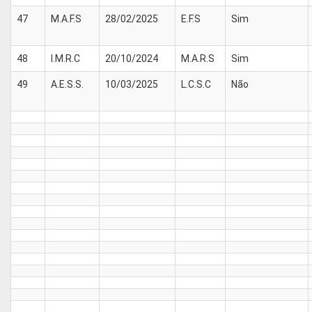
47
M.A.F.S
28/02/2025
E.F.S
Sim
48
I.M.R.C
20/10/2024
M.A.R.S
Sim
49
A.E.S.S.
10/03/2025
L.C.S.C
Não