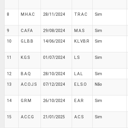
8
M.H.A.C
28/11/2024
T.R.A.C
Sim
9
C.A.F.A
29/08/2024
M.A.S
Sim
10
G.L.B.B
14/06/2024
K.L.V.B.R
Sim
11
K.G.S
01/07/2024
L.S
Sim
12
B.A.Q
28/10/2024
L.A.L
Sim
13
A.C.O.J.S
07/12/2024
E.L.S.O
Não
14
G.R.M
26/10/2024
E.A.R
Sim
15
A.C.C.G
21/01/2025
A.C.S
Sim