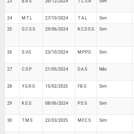
23
B.R.S
26/12/2024
T.C.S.R
Sim
24
M.T.L
27/10/2024
T.A.L
Sim
25
G.C.S.G
29/06/2024
K.C.D.S.G
Sim
26
S.V.G
23/10/2024
M.P.P.G
Sim
27
C.S.P
21/05/2024
D.A.S
Não
28
Y.G.R.G
15/02/2025
F.B.G
Sim
29
K.G.S
08/06/2024
P.S.S
Sim
30
T.M.S
22/03/2025
M.F.C.S
Sim