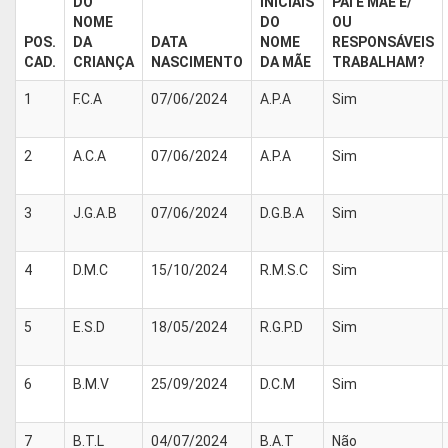
DO
INICIAIS
PAI E MÃE E/
NOME
DO
OU
POS.
DA
DATA
NOME
RESPONSÁVEIS
CAD.
CRIANÇA
NASCIMENTO
DA MÃE
TRABALHAM?
1
F.C.A
07/06/2024
A.P.A
Sim
2
A.C.A
07/06/2024
A.P.A
Sim
3
J.G.A.B
07/06/2024
D.G.B.A
Sim
4
D.M.C
15/10/2024
R.M.S.C
Sim
5
E.S.D
18/05/2024
R.G.P.D
Sim
6
B.M.V
25/09/2024
D.C.M
Sim
7
B.T.L
04/07/2024
B.A.T
Não