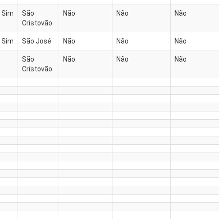
Sim
São
Não
Não
Não
Cristovão
Sim
São José
Não
Não
Não
São
Não
Não
Não
Cristovão