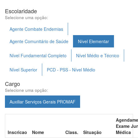
Escolaridade
Selecione uma opção:
Agente Combate Endemias
Agente Comunitário de Saúde
Nível Elementar
Nível Fundamental Completo
Nível Médio e Técnico
Nível Superior
PCD - PSS - Nível Médio
Cargo
Selecione uma opção:
Auxiliar Serviços Gerais PROMAF
Agendame
Exame Jun
Inscricao
Nome
Class.
Situação
Médica