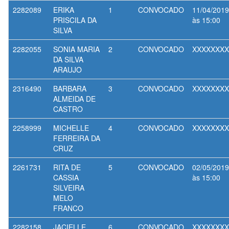
2282089
ERIKA
1
CONVOCADO
11/04/2019
PRISCILA DA
às 15:00
SILVA
2282055
SONIA MARIA
2
CONVOCADO
XXXXXXXX
DA SILVA
ARAUJO
2316490
BARBARA
3
CONVOCADO
XXXXXXXX
ALMEIDA DE
CASTRO
2258999
MICHELLE
4
CONVOCADO
XXXXXXXX
FERREIRA DA
CRUZ
2261731
RITA DE
5
CONVOCADO
02/05/2019
CASSIA
às 15:00
SILVEIRA
MELO
FRANCO
2282158
JACIELLE
6
CONVOCADO
XXXXXXXX