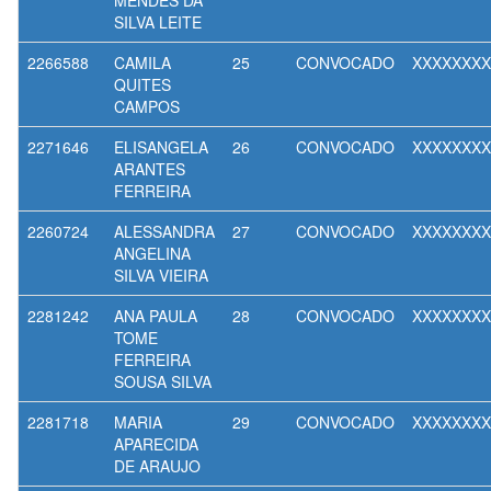
MENDES DA
SILVA LEITE
2266588
CAMILA
25
CONVOCADO
XXXXXXXX
QUITES
CAMPOS
2271646
ELISANGELA
26
CONVOCADO
XXXXXXXX
ARANTES
FERREIRA
2260724
ALESSANDRA
27
CONVOCADO
XXXXXXXX
ANGELINA
SILVA VIEIRA
2281242
ANA PAULA
28
CONVOCADO
XXXXXXXX
TOME
FERREIRA
SOUSA SILVA
2281718
MARIA
29
CONVOCADO
XXXXXXXX
APARECIDA
DE ARAUJO