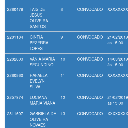
2280479
TAIS DE
8
CONVOCADO
XXXXXXXX
JESUS
OLIVEIRA
SANTOS
2281184
CINTIA
9
CONVOCADO
21/02/2019
BEZERRA
as 15:00
LOPES
2282003
VANIA MARIA
10
CONVOCADO
14/03/2019
SECUNDINO
às 15:00
2280860
RAFAELA
11
CONVOCADO
XXXXXXXX
EVELYN
SILVA
2257974
LUCIANA
12
CONVOCADO
21/02/2019
MARIA VIANA
as 15:00
2311607
GABRIELA DE
13
CONVOCADO
XXXXXXXX
OLIVEIRA
NOVAES