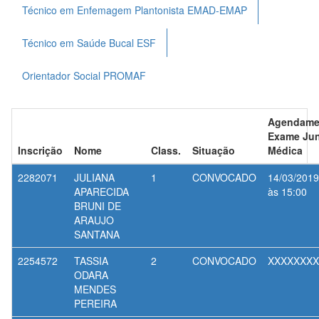
Técnico em Enfemagem Plantonista EMAD-EMAP
Técnico em Saúde Bucal ESF
Orientador Social PROMAF
Agendame
Exame Jun
Inscrição
Nome
Class.
Situação
Médica
2282071
JULIANA
1
CONVOCADO
14/03/2019
APARECIDA
às 15:00
BRUNI DE
ARAUJO
SANTANA
2254572
TASSIA
2
CONVOCADO
XXXXXXXX
ODARA
MENDES
PEREIRA