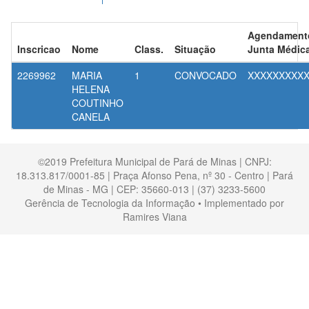
Agendament
Inscricao
Nome
Class.
Situação
Junta Médic
2269962
MARIA
1
CONVOCADO
XXXXXXXXX
HELENA
COUTINHO
CANELA
©2019 Prefeitura Municipal de Pará de Minas | CNPJ:
18.313.817/0001-85 | Praça Afonso Pena, nº 30 - Centro | Pará
de Minas - MG | CEP: 35660-013 | (37) 3233-5600
Gerência de Tecnologia da Informação • Implementado por
Ramires Viana