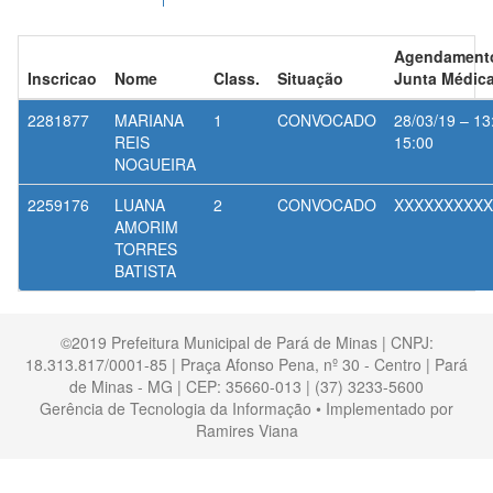
Agendament
Inscricao
Nome
Class.
Situação
Junta Médic
2281877
MARIANA
1
CONVOCADO
28/03/19 – 13
REIS
15:00
NOGUEIRA
2259176
LUANA
2
CONVOCADO
XXXXXXXXXX
AMORIM
TORRES
BATISTA
©2019 Prefeitura Municipal de Pará de Minas | CNPJ:
18.313.817/0001-85 | Praça Afonso Pena, nº 30 - Centro | Pará
de Minas - MG | CEP: 35660-013 | (37) 3233-5600
Gerência de Tecnologia da Informação • Implementado por
Ramires Viana