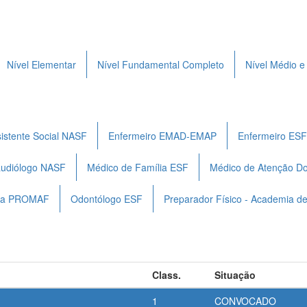
Nível Elementar
Nível Fundamental Completo
Nível Médio e
istente Social NASF
Enfermeiro EMAD-EMAP
Enfermeiro ESF
udiólogo NASF
Médico de Família ESF
Médico de Atenção D
ista PROMAF
Odontólogo ESF
Preparador Físico - Academia d
Class.
Situação
1
CONVOCADO