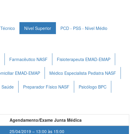
 Técnico
Nível Superior
PCD - PSS - Nível Médio
Farmacêutico NASF
Fisioterapeuta EMAD-EMAP
omiciliar EMAD-EMAP
Médico Especialista Pediatra NASF
e Saúde
Preparador Físico NASF
Psicólogo BPC
Agendamento/Exame Junta Médica
25/04/2019 – 13:00 às 15:00