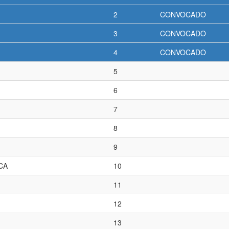
2
CONVOCADO
3
CONVOCADO
4
CONVOCADO
5
6
7
8
9
CA
10
11
12
13