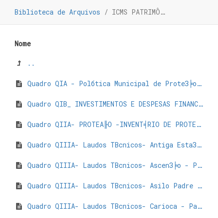
Biblioteca de Arquivos
/
ICMS PATRIMÔNIO CULTURAL - PARÁ DE MINAS - EXERCÍCIO 2023
Nome
..
Quadro QIA - Polбtica Municipal de ProteЗ╞o do PatrimУnio Cultural e Outras AЗфes - Parа de Minas - EXERCICIO_2023.pdf
Quadro QIB_ INVESTIMENTOS E DESPESAS FINANCEIRAS EM BENS - Parа de Minas - EXERCICIO_2023.pdf
Quadro QIIA- PROTEА╟O -INVENT╡RIO DE PROTEА╟O DO PATRIMтNIO CULTURAL - Parа de Minas Exercбcio 2023.pdf
Quadro QIIIA- Laudos TВcnicos- Antiga EstaЗ╞o Ferroviаria - Parа de Minas Exercбcio 2023.pdf
Quadro QIIIA- Laudos TВcnicos- AscenЗ╞o - Parа de Minas Exercбcio 2023.pdf
Quadro QIIIA- Laudos TВcnicos- Asilo Padre JosВ Pereira Coelho- Parа de Minas Exercбcio 2023.pdf
Quadro QIIIA- Laudos TВcnicos- Carioca - Parа de Minas Exercбcio 2023.pdf